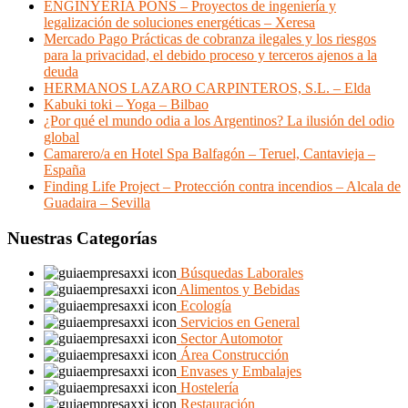
ENGINYERIA PONS – Proyectos de ingeniería y
legalización de soluciones energéticas – Xeresa
Mercado Pago Prácticas de cobranza ilegales y los riesgos
para la privacidad, el debido proceso y terceros ajenos a la
deuda
HERMANOS LAZARO CARPINTEROS, S.L. – Elda
Kabuki toki – Yoga – Bilbao
¿Por qué el mundo odia a los Argentinos? La ilusión del odio
global
Camarero/a en Hotel Spa Balfagón – Teruel, Cantavieja –
España
Finding Life Project – Protección contra incendios – Alcala de
Guadaira – Sevilla
Nuestras Categorías
Búsquedas Laborales
Alimentos y Bebidas
Ecología
Servicios en General
Sector Automotor
Área Construcción
Envases y Embalajes
Hostelería
Restauración