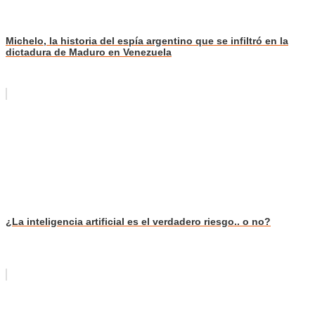
Michelo, la historia del espía argentino que se infiltró en la
dictadura de Maduro en Venezuela
¿La inteligencia artificial es el verdadero riesgo.. o no?