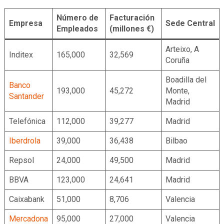
Número de
Facturación
Empresa
Sede Central
Empleados
(millones €)
Arteixo, A
Inditex
165,000
32,569
Coruña
Boadilla del
Banco
193,000
45,272
Monte,
Santander
Madrid
Telefónica
112,000
39,277
Madrid
Iberdrola
39,000
36,438
Bilbao
Repsol
24,000
49,500
Madrid
BBVA
123,000
24,641
Madrid
Caixabank
51,000
8,706
Valencia
Mercadona
95,000
27,000
Valencia