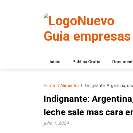
Skip
to
content
Inicio
Publica Gratis
Documento
Home
Alimentos
Indignante: Argentina, uno
Indignante: Argentina
leche sale mas cara en
julio 1, 2024