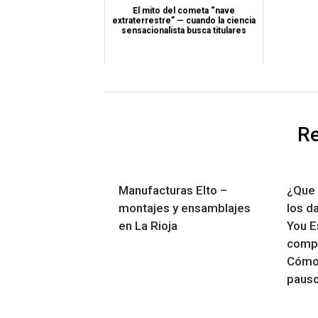
El mito del cometa “nave
extraterrestre” — cuando la ciencia
sensacionalista busca titulares
Re
Manufacturas Elto –
¿Que 
montajes y ensamblajes
los d
en La Rioja
You E
compr
Cómo
pauso