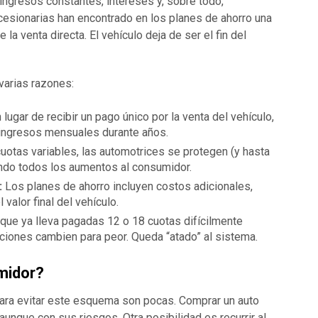
ingresos constantes, intereses y, sobre todo,
cesionarias han encontrado en los planes de ahorro una
a venta directa. El vehículo deja de ser el fin del
varias razones:
 lugar de recibir un pago único por la venta del vehículo,
ingresos mensuales durante años.
uotas variables, las automotrices se protegen (y hasta
sando todos los aumentos al consumidor.
:
Los planes de ahorro incluyen costos adicionales,
valor final del vehículo.
ue ya lleva pagadas 12 o 18 cuotas difícilmente
iciones cambien para peor. Queda “atado” al sistema.
midor?
para evitar este esquema son pocas. Comprar un auto
unque con sus riesgos. Otra posibilidad es recurrir al