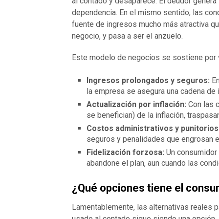
al contado y desaparece. El deudor genera 
dependencia. En el mismo sentido, las con
fuente de ingresos mucho más atractiva que l
negocio, y pasa a ser el anzuelo.
Este modelo de negocios se sostiene por 
Ingresos prolongados y seguros:
En
la empresa se asegura una cadena de 
Actualización por inflación:
Con las c
se benefician) de la inflación, traspa
Costos administrativos y punitorios
seguros y penalidades que engrosan el 
Fidelización forzosa:
Un consumidor q
abandone el plan, aun cuando las cond
¿Qué opciones tiene el consu
Lamentablemente, las alternativas reales 
usado al contado sigue siendo una opción, a