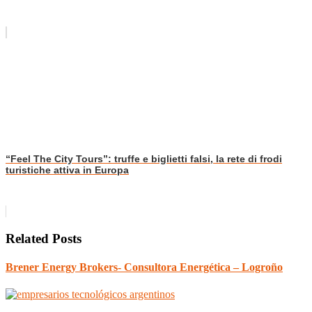
“Feel The City Tours”: truffe e biglietti falsi, la rete di frodi
turistiche attiva in Europa
Related Posts
Brener Energy Brokers- Consultora Energética – Logroño