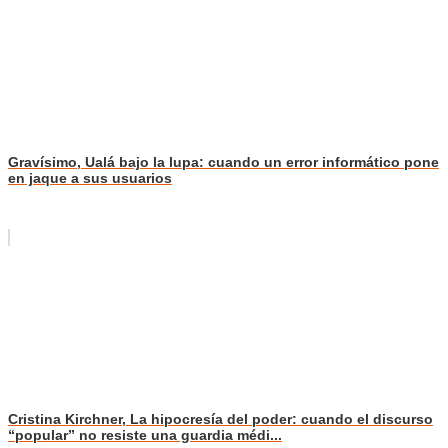
Gravísimo, Ualá bajo la lupa: cuando un error informático pone
en jaque a sus usuarios
Cristina Kirchner, La hipocresía del poder: cuando el discurso
“popular” no resiste una guardia médi...