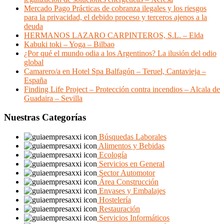
Mercado Pago Prácticas de cobranza ilegales y los riesgos
para la privacidad, el debido proceso y terceros ajenos a la
deuda
HERMANOS LAZARO CARPINTEROS, S.L. – Elda
Kabuki toki – Yoga – Bilbao
¿Por qué el mundo odia a los Argentinos? La ilusión del odio
global
Camarero/a en Hotel Spa Balfagón – Teruel, Cantavieja –
España
Finding Life Project – Protección contra incendios – Alcala de
Guadaira – Sevilla
Nuestras Categorías
Búsquedas Laborales
Alimentos y Bebidas
Ecología
Servicios en General
Sector Automotor
Área Construcción
Envases y Embalajes
Hostelería
Restauración
Servicios Informáticos