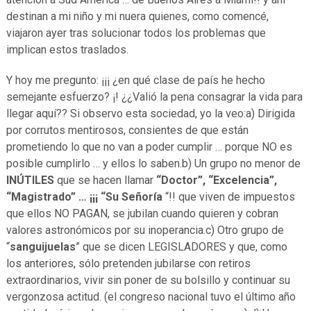
destinan a mi niño y mi nuera quienes, como comencé,
viajaron ayer tras solucionar todos los problemas que
implican estos traslados.
Y hoy me pregunto: ¡¡¡ ¿en qué clase de país he hecho
semejante esfuerzo? ¡! ¿¿Valió la pena consagrar la vida para
llegar aquí?? Si observo esta sociedad, yo la veo:a) Dirigida
por corrutos mentirosos, consientes de que están
prometiendo lo que no van a poder cumplir … porque NO es
posible cumplirlo … y ellos lo saben.b) Un grupo no menor de
INÚTILES
que se hacen llamar
“Doctor”, “Excelencia”,
“Magistrado” … ¡¡¡ “Su Señoría
“!! que viven de impuestos
que ellos NO PAGAN, se jubilan cuando quieren y cobran
valores astronómicos por su inoperancia.c) Otro grupo de
“
sanguijuelas
” que se dicen LEGISLADORES y que, como
los anteriores, sólo pretenden jubilarse con retiros
extraordinarios, vivir sin poner de su bolsillo y continuar su
vergonzosa actitud. (el congreso nacional tuvo el último año