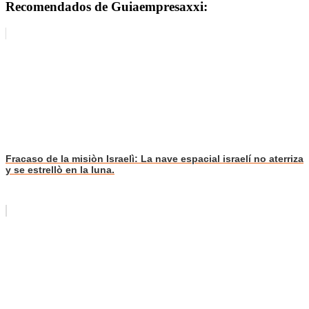
Recomendados de Guiaempresaxxi:
Fracaso de la misiòn Israelì: La nave espacial israelí no aterriza
y se estrellò en la luna.