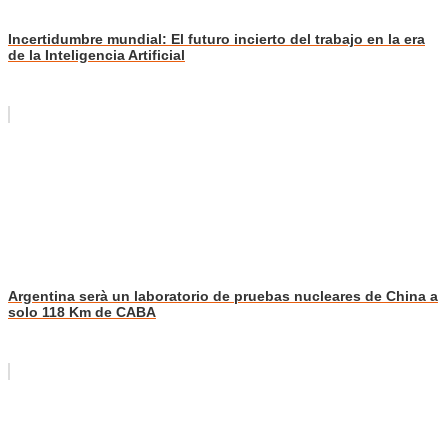
Incertidumbre mundial: El futuro incierto del trabajo en la era
de la Inteligencia Artificial
Argentina serà un laboratorio de pruebas nucleares de China a
solo 118 Km de CABA