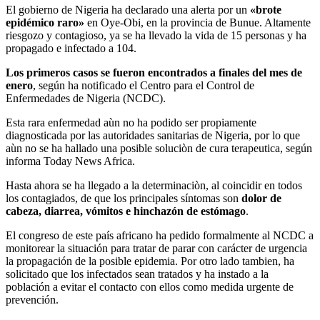
El gobierno de Nigeria ha declarado una alerta por un
«brote
epidémico raro»
en Oye-Obi, en la provincia de Bunue. Altamente
riesgozo y contagioso, ya se ha llevado la vida de 15 personas y ha
propagado e infectado a 104.
Los primeros casos se fueron encontrados a finales del mes de
enero
, según ha notificado el Centro para el Control de
Enfermedades de Nigeria (NCDC).
Esta rara enfermedad aùn no ha podido ser propiamente
diagnosticada por las autoridades sanitarias de Nigeria, por lo que
aùn no se ha hallado una posible soluciòn de cura terapeutica, según
informa Today News Africa.
Hasta ahora se ha llegado a la determinaciòn, al coincidir en todos
los contagiados, de que los principales síntomas son
dolor de
cabeza, diarrea, vómitos e hinchazón de estómago
.
El congreso de este país africano ha pedido formalmente al NCDC a
monitorear la situación para tratar de parar con carácter de urgencia
la propagación de la posible epidemia. Por otro lado tambien, ha
solicitado que los infectados sean tratados y ha instado a la
población a evitar el contacto con ellos como medida urgente de
prevención.