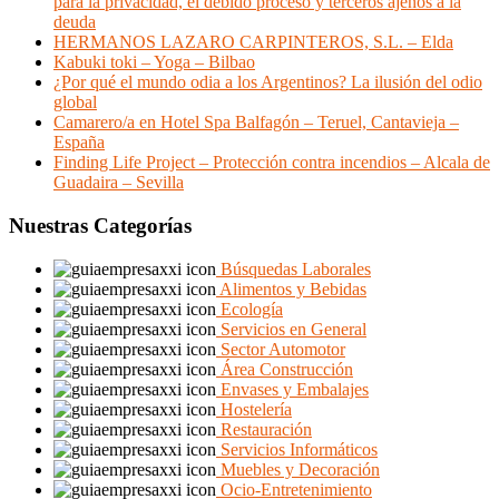
para la privacidad, el debido proceso y terceros ajenos a la
deuda
HERMANOS LAZARO CARPINTEROS, S.L. – Elda
Kabuki toki – Yoga – Bilbao
¿Por qué el mundo odia a los Argentinos? La ilusión del odio
global
Camarero/a en Hotel Spa Balfagón – Teruel, Cantavieja –
España
Finding Life Project – Protección contra incendios – Alcala de
Guadaira – Sevilla
Nuestras Categorías
Búsquedas Laborales
Alimentos y Bebidas
Ecología
Servicios en General
Sector Automotor
Área Construcción
Envases y Embalajes
Hostelería
Restauración
Servicios Informáticos
Muebles y Decoración
Ocio-Entretenimiento