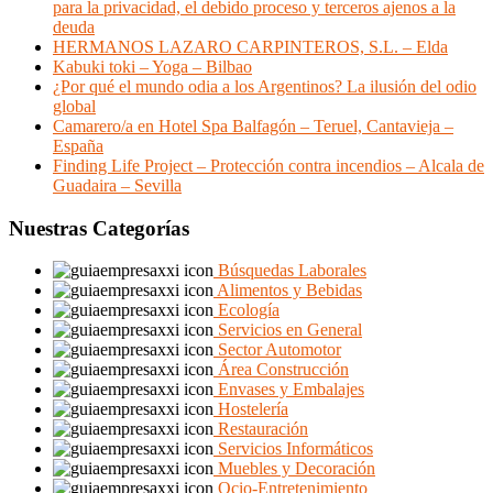
para la privacidad, el debido proceso y terceros ajenos a la
deuda
HERMANOS LAZARO CARPINTEROS, S.L. – Elda
Kabuki toki – Yoga – Bilbao
¿Por qué el mundo odia a los Argentinos? La ilusión del odio
global
Camarero/a en Hotel Spa Balfagón – Teruel, Cantavieja –
España
Finding Life Project – Protección contra incendios – Alcala de
Guadaira – Sevilla
Nuestras Categorías
Búsquedas Laborales
Alimentos y Bebidas
Ecología
Servicios en General
Sector Automotor
Área Construcción
Envases y Embalajes
Hostelería
Restauración
Servicios Informáticos
Muebles y Decoración
Ocio-Entretenimiento