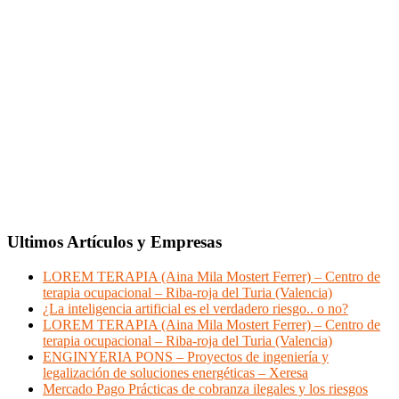
Ultimos Artículos y Empresas
LOREM TERAPIA (Aina Mila Mostert Ferrer) – Centro de
terapia ocupacional – Riba-roja del Turia (Valencia)
¿La inteligencia artificial es el verdadero riesgo.. o no?
LOREM TERAPIA (Aina Mila Mostert Ferrer) – Centro de
terapia ocupacional – Riba-roja del Turia (Valencia)
ENGINYERIA PONS – Proyectos de ingeniería y
legalización de soluciones energéticas – Xeresa
Mercado Pago Prácticas de cobranza ilegales y los riesgos