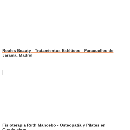
Roales Beauty - Tratamientos Estéticos - Paracuellos de
Jarama, Madrid
Fisioterapia Ruth Mancebo - Osteopatía y Pilates en
Guadalajara