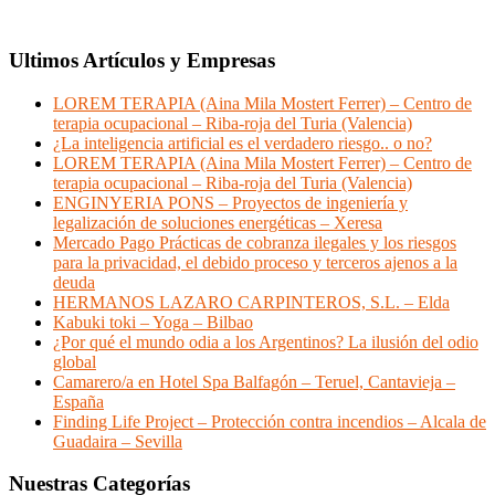
Ultimos Artículos y Empresas
LOREM TERAPIA (Aina Mila Mostert Ferrer) – Centro de
terapia ocupacional – Riba-roja del Turia (Valencia)
¿La inteligencia artificial es el verdadero riesgo.. o no?
LOREM TERAPIA (Aina Mila Mostert Ferrer) – Centro de
terapia ocupacional – Riba-roja del Turia (Valencia)
ENGINYERIA PONS – Proyectos de ingeniería y
legalización de soluciones energéticas – Xeresa
Mercado Pago Prácticas de cobranza ilegales y los riesgos
para la privacidad, el debido proceso y terceros ajenos a la
deuda
HERMANOS LAZARO CARPINTEROS, S.L. – Elda
Kabuki toki – Yoga – Bilbao
¿Por qué el mundo odia a los Argentinos? La ilusión del odio
global
Camarero/a en Hotel Spa Balfagón – Teruel, Cantavieja –
España
Finding Life Project – Protección contra incendios – Alcala de
Guadaira – Sevilla
Nuestras Categorías