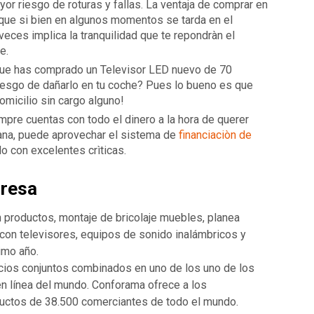
yor riesgo de roturas y fallas. La ventaja de comprar en
que si bien en algunos momentos se tarda en el
veces implica la tranquilidad que te repondràn el
e.
e que has comprado un Televisor LED nuevo de 70
riesgo de dañarlo en tu coche? Pues lo bueno es que
domicilio sin cargo alguno!
mpre cuentas con todo el dinero a la hora de querer
 lana, puede aprovechar el sistema de
financiaciòn de
o con excelentes crìticas.
presa
n productos, montaje de bricolaje muebles, planea
on televisores, equipos de sonido inalámbricos y
imo año.
cios conjuntos combinados en uno de los uno de los
n línea del mundo. Conforama ofrece a los
uctos de 38.500 comerciantes de todo el mundo.