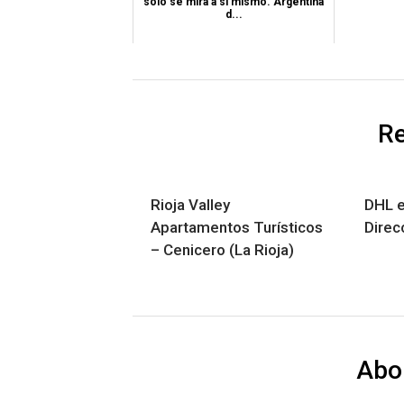
solo se mira a si mismo. Argentina
d...
Re
Rioja Valley
DHL e
Apartamentos Turísticos
Direc
– Cenicero (La Rioja)
Abo