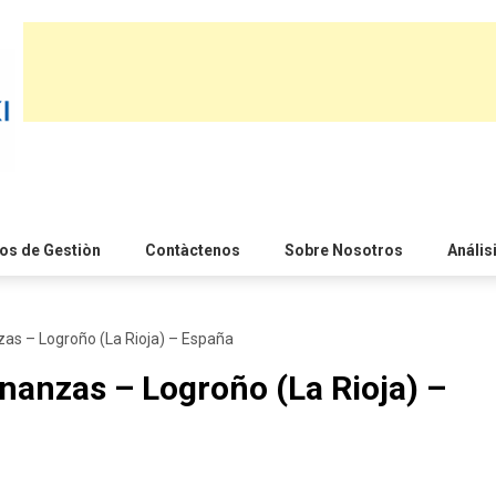
s de Gestiòn
Contàctenos
Sobre Nosotros
Anális
zas – Logroño (La Rioja) – España
nanzas – Logroño (La Rioja) –