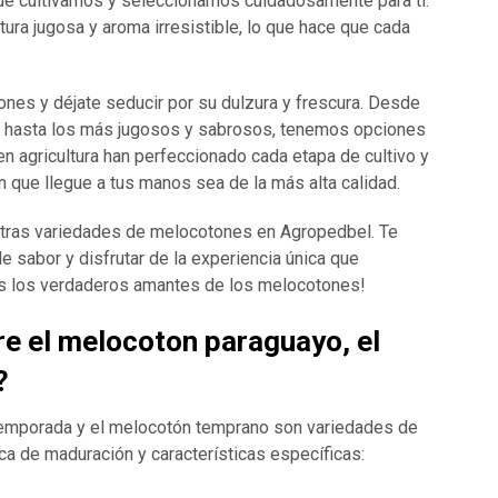
 que cultivamos y seleccionamos cuidadosamente para ti.
tura jugosa y aroma irresistible, lo que hace que cada
es y déjate seducir por su dulzura y frescura. Desde
la hasta los más jugosos y sabrosos, tenemos opciones
n agricultura han perfeccionado cada etapa de cultivo y
 que llegue a tus manos sea de la más alta calidad.
stras variedades de melocotones en Agropedbel. Te
e sabor y disfrutar de la experiencia única que
s los verdaderos amantes de los melocotones!
tre el melocoton paraguayo, el
?
temporada y el melocotón temprano son variedades de
a de maduración y características específicas: