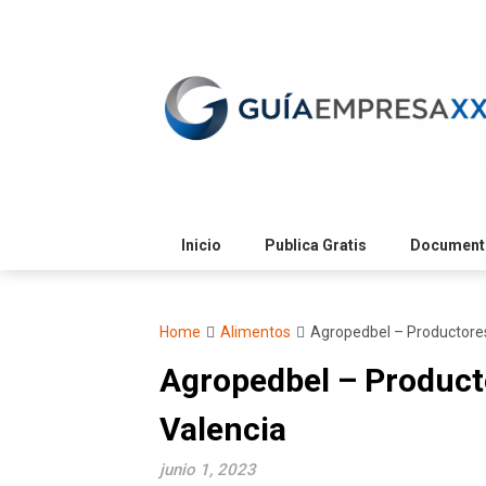
Skip
to
content
Inicio
Publica Gratis
Documento
Home
Alimentos
Agropedbel – Productores
Agropedbel – Product
Valencia
junio 1, 2023