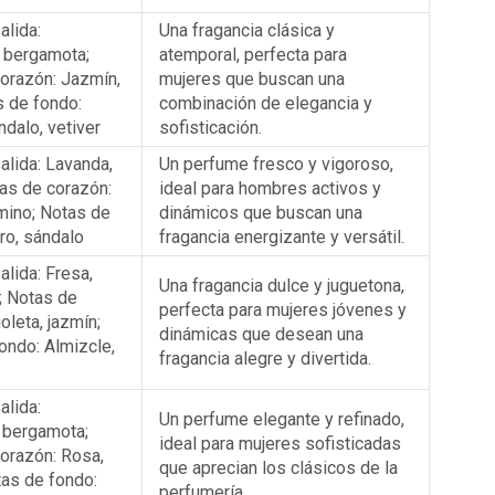
alida:
Una fragancia clásica y
 bergamota;
atemporal, perfecta para
orazón: Jazmín,
mujeres que buscan una
s de fondo:
combinación de elegancia y
ándalo, vetiver
sofisticación.
alida: Lavanda,
Un perfume fresco y vigoroso,
as de corazón:
ideal para hombres activos y
mino; Notas de
dinámicos que buscan una
ro, sándalo
fragancia energizante y versátil.
alida: Fresa,
Una fragancia dulce y juguetona,
; Notas de
perfecta para mujeres jóvenes y
oleta, jazmín;
dinámicas que desean una
ondo: Almizcle,
fragancia alegre y divertida.
alida:
Un perfume elegante y refinado,
 bergamota;
ideal para mujeres sofisticadas
orazón: Rosa,
que aprecian los clásicos de la
tas de fondo:
perfumería.