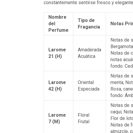
constantemente sentirse fresco y elegante
Nombre
Tipo de
del
Notas Pri
Fragancia
Perfume
Notas de s
Bergamota,
Larome
Amaderada
Notas de c
21 (H)
Acuática
notas acuá
fondo: Ced
Notas de s
Larome
Oriental
menta; Not
42 (H)
Especiada
Rosa, cane
fondo: Ámb
Notas de s
caqui; Not
Larome
Floral
Flor de lot
7 (M)
Frutal
Notas de f
almizcle, 