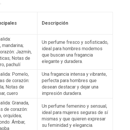
.
ncipales
Descripción
alida:
Un perfume fresco y sofisticado,
 mandarina;
ideal para hombres modernos
orazón: Jazmín,
que buscan una fragancia
ticas; Notas de
elegante y duradera.
ro, pachulí
alida: Pomelo,
Una fragancia intensa y vibrante,
as de corazón:
perfecta para hombres que
la; Notas de
desean destacar y dejar una
ar, cuero
impresión duradera.
alida: Granada,
Un perfume femenino y sensual,
as de corazón:
ideal para mujeres seguras de sí
o, orquídea;
mismas y que quieren expresar
ondo: Ámbar,
su feminidad y elegancia.
caoba