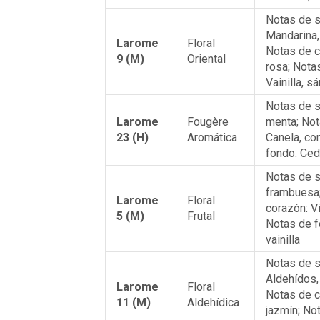
Notas de s
Mandarina,
Larome
Floral
Notas de c
9 (M)
Oriental
rosa; Nota
Vainilla, s
Notas de s
Larome
Fougère
menta; Not
23 (H)
Aromática
Canela, co
fondo: Ced
Notas de s
frambuesa
Larome
Floral
corazón: Vi
5 (M)
Frutal
Notas de f
vainilla
Notas de s
Aldehídos,
Larome
Floral
Notas de c
11 (M)
Aldehídica
jazmín; No