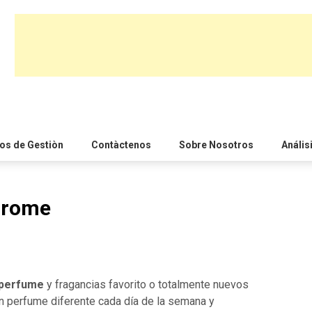
s de Gestiòn
Contàctenos
Sobre Nosotros
Anális
arome
 perfume
y fragancias favorito o totalmente nuevos
n perfume diferente cada día de la semana y