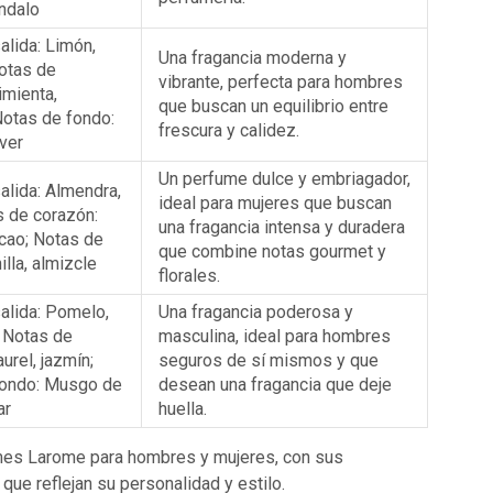
ándalo
alida: Limón,
Una fragancia moderna y
Notas de
vibrante, perfecta para hombres
imienta,
que buscan un equilibrio entre
Notas de fondo:
frescura y calidez.
iver
Un perfume dulce y embriagador,
alida: Almendra,
ideal para mujeres que buscan
s de corazón:
una fragancia intensa y duradera
cao; Notas de
que combine notas gourmet y
illa, almizcle
florales.
alida: Pomelo,
Una fragancia poderosa y
 Notas de
masculina, ideal para hombres
urel, jazmín;
seguros de sí mismos y que
fondo: Musgo de
desean una fragancia que deje
ar
huella.
umes Larome para hombres y mujeres, con sus
que reflejan su personalidad y estilo.