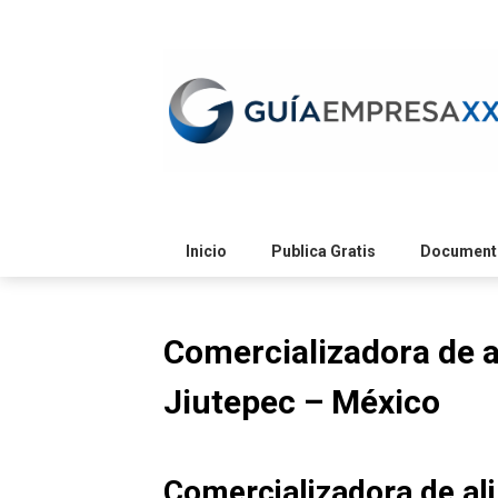
Skip
to
content
Inicio
Publica Gratis
Documento
Comercializadora de a
Jiutepec – México
Comercializadora de al