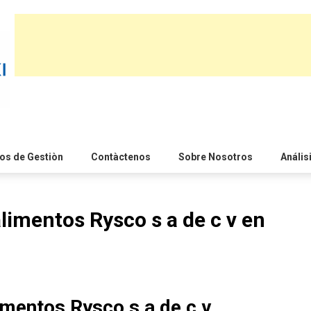
s de Gestiòn
Contàctenos
Sobre Nosotros
Anális
limentos Rysco s a de c v en
imentos Rysco s a de c v