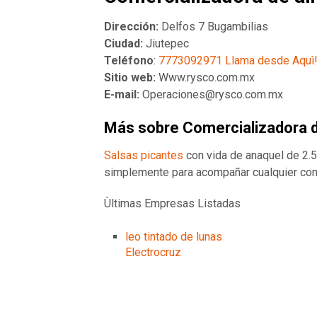
Dirección:
Delfos 7 Bugambilias
Ciudad:
Jiutepec
Teléfono
:
7773092971 Llama desde Aquì
Sitio web:
Www.rysco.com.mx
E-mail:
Operaciones@rysco.com.mx
Más sobre Comercializadora d
Salsas picantes
con vida de anaquel de 2.5
simplemente para acompañar cualquier com
Ùltimas Empresas Listadas
leo tintado de lunas
Electrocruz